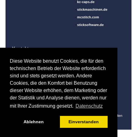
-
kc-caps.de
-
stickmaschinen.de
-
mcstitch.com
-
sticksoftware.de
Kontakt
Adresse:
Computer Stickerei Hubert Gietl
Diese Website benutzt Cookies, die für den
Gleißner Marion, Gleißner Regina GbR
technischen Betrieb der Website erforderlich
Oberer Markt 9
sind und stets gesetzt werden. Andere
92507 Nabburg
Deutschland
Cookies, die den Komfort bei Benutzung
Tel.:
09 433 / 20 11 11
dieser Website erhöhen, dem Marketing oder
Fax:
09 433 / 20 11 33
Email:
info @ namensaufnaeher.de
der Statistik und Analyse dienen, werden nur
mit Ihrer Zustimmung gesetzt.
Datenschutz
© 1996 - 2026 Computer-Stickerei Hubert Gietl - Alle Rechte vorbehalten
Ablehnen
Einverstanden