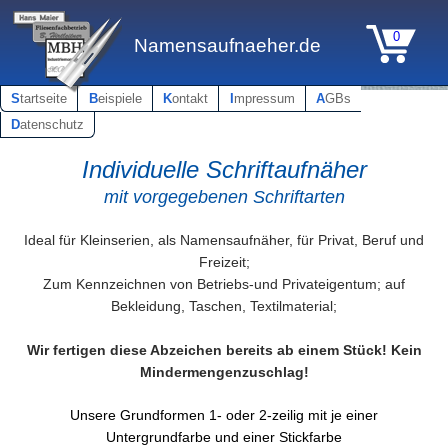
0
Namensaufnaeher.de
S
tartseite
B
eispiele
K
ontakt
I
mpressum
A
GBs
D
atenschutz
Individuelle Schriftaufnäher
mit vorgegebenen Schriftarten
Ideal für Kleinserien, als Namensaufnäher, für Privat, Beruf und
Freizeit;
Zum Kennzeichnen von Betriebs-und Privateigentum; auf
Bekleidung, Taschen, Textilmaterial;
Wir fertigen diese Abzeichen bereits ab einem Stück! Kein
Mindermengenzuschlag!
Unsere Grundformen 1- oder 2-zeilig mit je einer
Untergrundfarbe und einer Stickfarbe